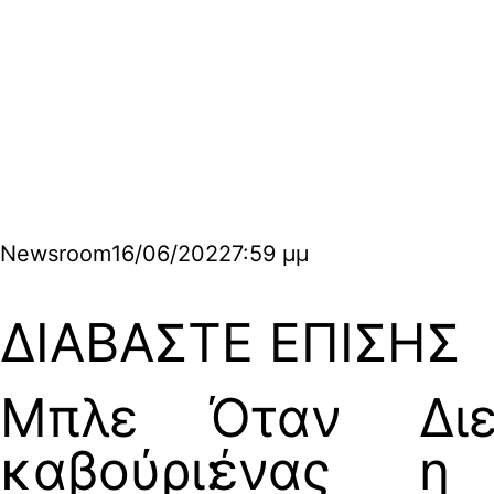
Newsroom
16/06/2022
7:59 μμ
ΔΙΑΒΑΣΤΕ ΕΠΙΣΗΣ
Μπλε
Όταν
Δι
καβούρι:
ένας
η