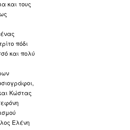
α και τους
πως
 ένας
ρίτο πόδι
σσό και πολύ
φων
οσιογράφοι,
και Κώστας
σεφόνη
ισμού
υλος Ελένη