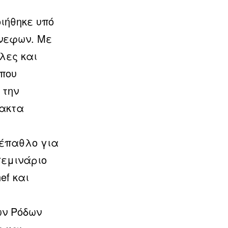
ιήθηκε υπό
νεφων. Με
λες και
 που
 την
τακτα
 έπαθλο για
σεμινάριο
ef και
ων Ρόδων