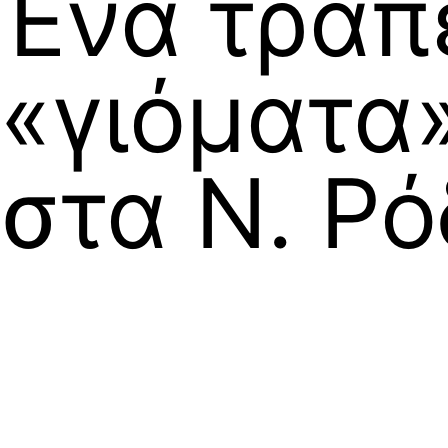
Ένα τραπ
«γιόματα
στα Ν. Ρ