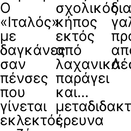
Ο
σχολικός
δι
«Ιταλός»
κήπος
γα
με
εκτός
πρ
δαγκάνες
από
απ
σαν
λαχανικά
Λέ
πένσες
παράγει
που
και…
γίνεται
μεταδιδακτ
εκλεκτός
έρευνα