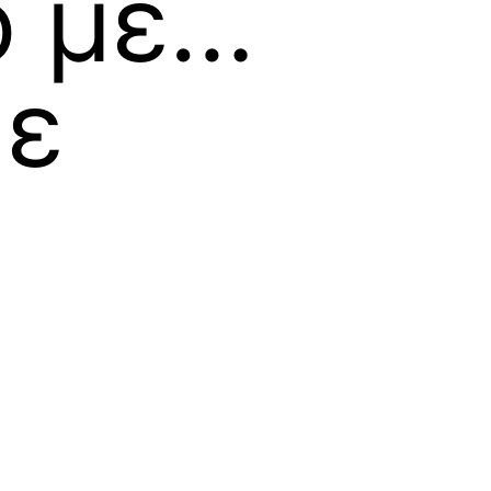
ο με…
κε