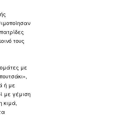
κής
σιμοποίησαν
 πατρίδες
οινό τους
τομάτες με
πουτσάκι»,
ά ή με
ί με γέμιση
η κιμά,
τα