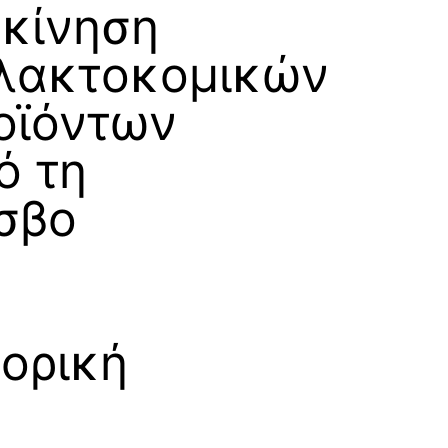
ακίνηση
λακτοκομικών
οϊόντων
ό τη
σβο
ορική