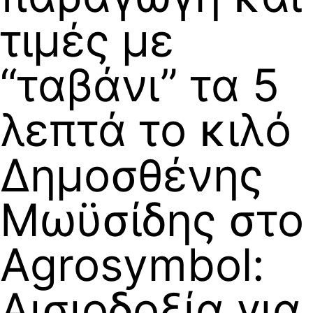
τιμές με
“ταβάνι” τα 5
λεπτά το κιλό
Δημοσθένης
Μωϋσίδης στο
Agrosymbol:
Αισιοδοξία για