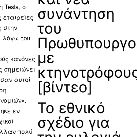
 Tesla, o
συνάντηση
 εταιρείες
του
 στην
ς λόγω του
Πρωθυπουργο
με
ούς κανόνες
κτηνοτρόφου
ς σημειώνει
υσαν αυτοί
[βίντεο]
ση
ονομιών».
Το εθνικό
ηκε εν
σχέδιο για
χικοί
αλλαν πολύ