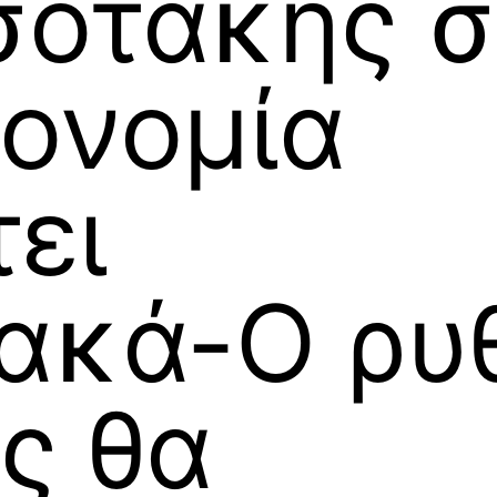
σοτάκης σ
κονομία
ει
ακά-Ο ρυ
ς θα