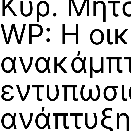
Κυρ. Μητ
WP: Η οι
ανακάμπτ
εντυπωσι
ανάπτυξη