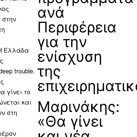
ανά
κος
 στην
Περιφέρεια
τη
για την
«Η Ελλάδα
ενίσχυση
ς
της
eep trouble.
ης
επιχειρηματι
α γίνει το
ώνεται και
Μαρινάκης:
υν στη
«Θα γίνει
και νέα
φέρον