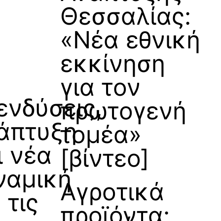
Θεσσαλίας:
«Νέα εθνική
εκκίνηση
για τον
ενδύσεις,
πρωτογενή
άπτυξη
τομέα»
ι νέα
[βίντεο]
ναμική
Αγροτικά
 τις
προϊόντα: