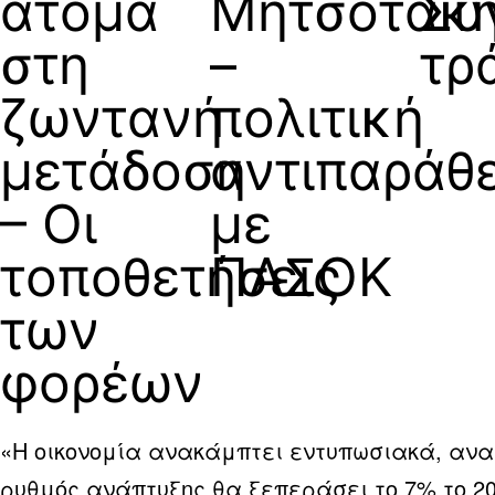
άτομα
Μητσοτάκ
Συ
στη
–
τρ
ζωντανή
πολιτική
μετάδοση
αντιπαράθ
– Οι
με
τοποθετήσεις
ΠΑΣΟΚ
των
φορέων
«Η οικονομία ανακάμπτει εντυπωσιακά, ανα
ρυθμός ανάπτυξης θα ξεπεράσει το 7% το 20