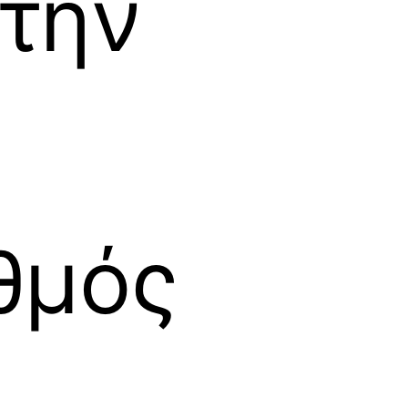
την
θμός