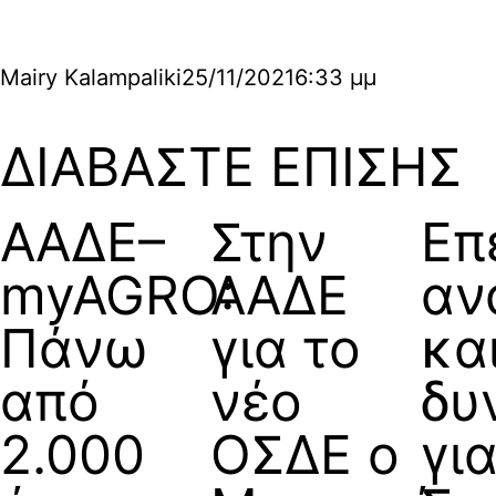
Mairy Kalampaliki
25/11/2021
6:33 μμ
ΔΙΑΒΑΣΤΕ ΕΠΙΣΗΣ
ΑΑΔΕ–
Στην
Επ
myAGRO:
ΑΑΔΕ
αν
Πάνω
για το
κα
από
νέο
δυ
2.000
ΟΣΔΕ ο
για