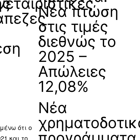
ης
νεταιριστικές
Νέα πτώση
άπεζες
στις τιμές
διεθνώς το
εση
2025 –
Απώλειες
12,08%
Νέα
χρηματοδοτικ
μένω ότι ο
προγράμματα
21 και το