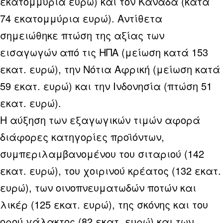
εκατομμύρια ευρώ) και τον Καναδά (κατά
74 εκατομμύρια ευρώ). Αντίθετα
σημειώθηκε πτώση της αξίας των
εισαγωγών από τις ΗΠΑ (μείωση κατά 153
εκατ. ευρώ), την Νότια Αφρική (μείωση κατά
59 εκατ. ευρώ) και την Ινδονησία (πτώση 51
εκατ. ευρώ).
Η αύξηση των εξαγωγικών τιμών αφορά
διάφορες κατηγορίες προϊόντων,
συμπεριλαμβανομένου του σιταριού (142
εκατ. ευρώ), του χοιρινού κρέατος (132 εκατ.
ευρώ), των οινοπνευματωδών ποτών και
λικέρ (125 εκατ. ευρώ), της σκόνης και του
ορού γάλακτος (82 εκατ. ευρώ) και των