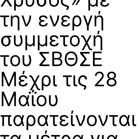
την ενεργή
συμμετοχή
του ΣΒΘΣΕ
Μέχρι τις 28
Μαΐου
παρατείνονται
τα μέτρα για