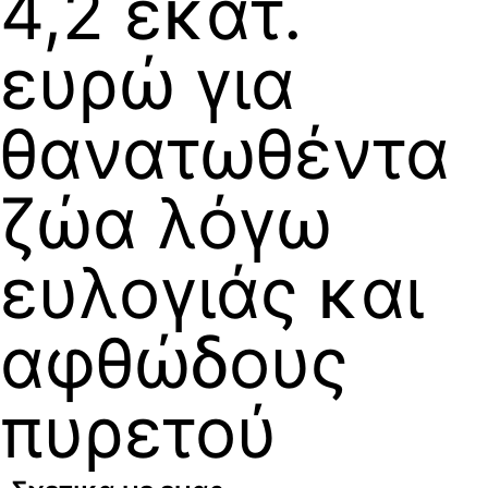
4,2 εκατ.
ευρώ για
θανατωθέντα
ζώα λόγω
ευλογιάς και
αφθώδους
πυρετού