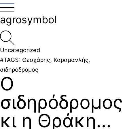
agrosymbol
Uncategorized
#TAGS:
Θεοχάρης
,
Καραμανλής
,
σιδηρόδρομος
Ο
σιδηρόδρομος
κι η Θράκη…