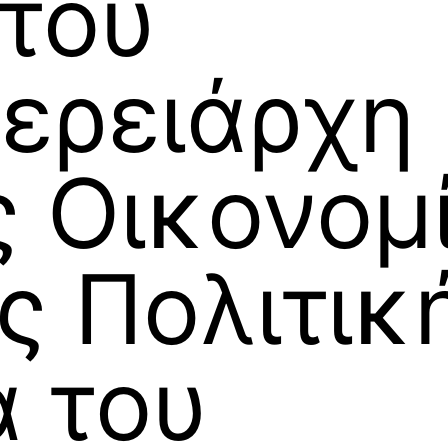
του
φερειάρχη
ς Οικονομ
ς Πολιτικ
α του