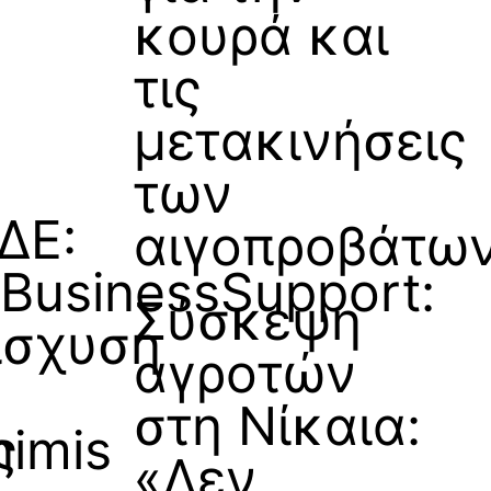
κουρά και
τις
μετακινήσεις
των
ΔΕ:
αιγοπροβάτω
BusinessSupport:
Σύσκεψη
ίσχυση
αγροτών
στη Νίκαια:
ς
nimis
«Δεν