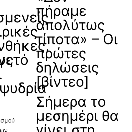
α
πήραμε
σμενείς
απολύτως
ιρικές
τίποτα» – Οι
νθήκες,
πρώτες
υς
γετό
δηλώσεις
ς
ι
[βίντεο]
ιψυδρία
Σήμερα το
μεσημέρι θα
ισμού
γίνει στη
εων