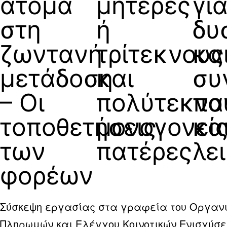
άτομα
μητέρες
γι
στη
ή
δυ
ζωντανή
τρίτεκνους
κα
μετάδοση
και
συ
– Οι
πολύτεκνο
πα
τοποθετήσεις
μονογονεί
κα
των
πατέρες
λε
φορέων
Σύσκεψη εργασίας στα γραφεία του Οργαν
Πληρωμών και Ελέγχου Κοινοτικών Ενισχύσ