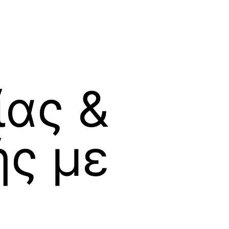
ίας &
ής με