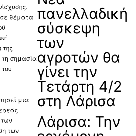
νίσχυσης.
πανελλαδική
εσε θέματα
σύσκεψη
ού
ική
των
 της
αγροτών θα
ι τη σημασία
γίνει την
 του
Τετάρτη 4/2
στη Λάρισα
τηρεί μια
τερεάς
Λάρισα: Την
 των
ση των