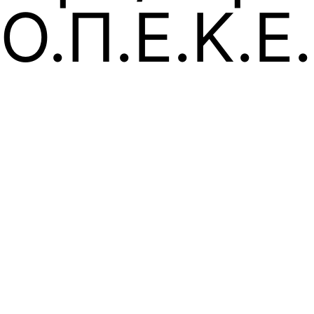
Ο.Π.Ε.Κ.Ε.