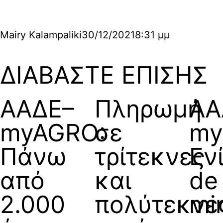
Mairy Kalampaliki
30/12/2021
8:31 μμ
ΔΙΑΒΑΣΤΕ ΕΠΙΣΗΣ
ΑΑΔΕ–
Πληρωμή
ΑΑ
myAGRO:
σε
my
Πάνω
τρίτεκνες
Εν
από
και
de
2.000
πολύτεκνε
mi