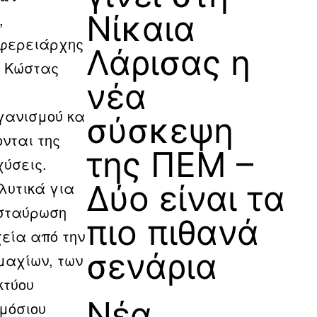
Νίκαια
,
ιφερειάρχης
Λάρισας η
ς Κώστας
νέα
γανισμού κα
σύσκεψη
νται της
της ΠΕΜ –
χύσεις.
λυτικά για
Δύο είναι τα
ασταύρωση
πιο πιθανά
χεία από την
σενάρια
μαχίων, των
κτύου
Νέα
ημόσιου