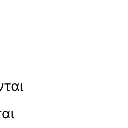
νται
αι