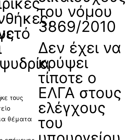
ιρικές
του νόμου
νθήκες,
3869/2010
υς
γετό
Δεν έχει να
ς
ι
κρύψει
ιψυδρία
τίποτε ο
ΕΛΓΑ στους
κε τους
ελέγχους
γείο
του
για θέματα
υπουργείου
ις επόμενες