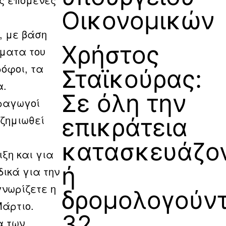
Οικονομικών
, με βάση
Χρήστος
ματα του
ρόφοι, τα
Σταϊκούρας:
α.
Σε όλη την
αραγωγοί
οζημιωθεί
επικράτεια
κατασκευάζο
ιξη και για
ή
δικά για την
γνωρίζετε η
δρομολογούντ
Μάρτιο.
32
α των