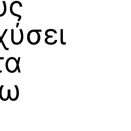
υς
χύσει
τα
γω