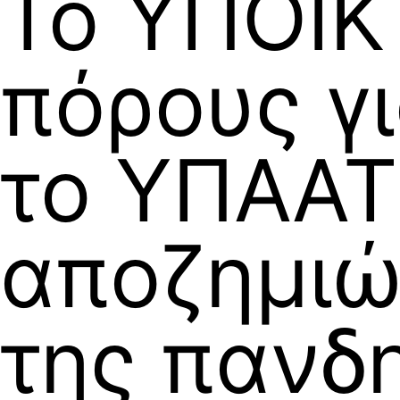
Το ΥΠΟΙΚ
πόρους γι
το ΥΠΑΑΤ
αποζημι
της πανδ