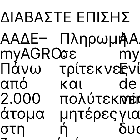
ΔΙΑΒΑΣΤΕ ΕΠΙΣΗΣ
ΑΑΔΕ–
Πληρωμή
ΑΑ
myAGRO:
σε
my
Πάνω
τρίτεκνες
Εν
από
και
de
2.000
πολύτεκνε
mi
άτομα
μητέρες
γι
στη
ή
δυ