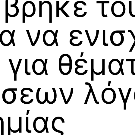
 βρήκε το
α να ενισ
 για θέμα
ώσεων λό
ημίας