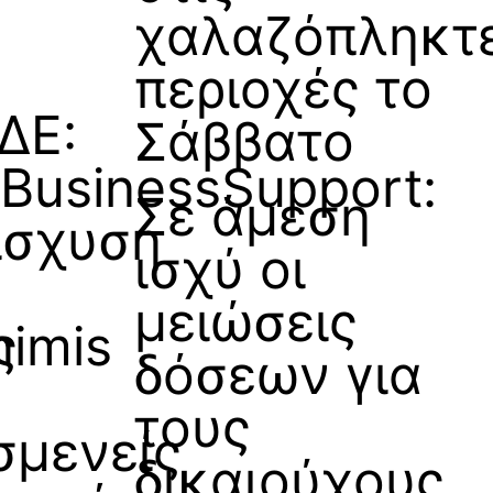
χαλαζόπληκτ
περιοχές το
ΔΕ:
Σάββατο
BusinessSupport:
Σε άμεση
ίσχυση
ισχύ οι
μειώσεις
ς
nimis
δόσεων για
α
τους
σμενείς
δικαιούχους