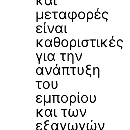
και
μεταφορές
είναι
καθοριστικές
για την
ανάπτυξη
του
εμπορίου
και των
εξαγωγών