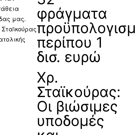
πάθεια
φράγματα
δας μας.
προϋπολογισ
. Σταϊκούρας
περίπου 1
ατολικής
δισ. ευρώ
Χρ.
Σταϊκούρας:
Οι βιώσιμες
υποδομές