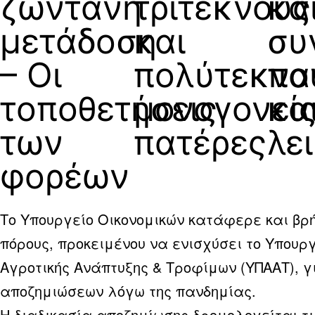
ζωντανή
τρίτεκνους
κα
μετάδοση
και
συ
– Οι
πολύτεκνο
πα
τοποθετήσεις
μονογονεί
κα
των
πατέρες
λε
φορέων
Το Υπουργείο Οικονομικών κατάφερε και βρή
πόρους, προκειμένου να ενισχύσει το Υπουρ
Αγροτικής Ανάπτυξης & Τροφίμων (ΥΠΑΑΤ), 
αποζημιώσεων λόγω της πανδημίας.
Η διαδικασία αποζημίωσης δρομολογείται τ