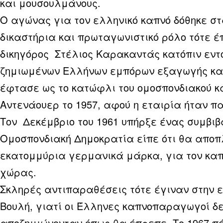
και μουσουλμάνους.
Ο αγώνας για τον ελληνικό καπνό δόθηκε σ
δικαστήρια και πρωταγωνιστικό ρόλο τότε έ
δικηγόρος Στέλιος Καρακαντάς κατόπιν εντ
ζημιωμένων Ελλήνων εμπόρων εξαγωγής κα
έφτασε ως το κατώφλι του ομοσπονδιακού 
Αντενάουερ το 1957, αφού η εταιρία ήταν π
Τον Δεκέμβριο του 1961 υπήρξε ένας συμβιβ
Ομοσπονδιακή Δημοκρατία είπε ότι θα αποπ
εκατομμύρια γερμανικά μάρκα, για τον καπ
χώρας.
Σκληρές αντιπαραθέσεις τότε έγιναν στην 
Βουλή, γιατί οι Έλληνες καπνοπαραγωγοί δ
αποζημιώνονταν όπως θα έπρεπε. Το 1967 π