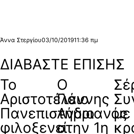
Άννα Στεργίου
03/10/2019
11:36 πμ
ΔΙΑΒΑΣΤΕ ΕΠΙΣΗΣ
Το
Ο
Σέ
Αριστοτέλειο
Γιάννης
Συ
Πανεπιστήμιο
Ανδριανός
με
φιλοξενεί
στην 1η
κρ