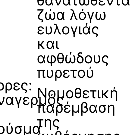
θανατωθέντα
ζώα λόγω
ευλογιάς
και
αφθώδους
πυρετού
ρρες:
Νομοθετική
ναγερμός
παρέμβαση
της
ούσμα