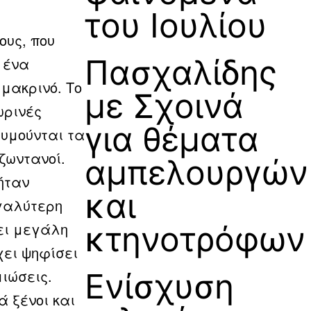
του Ιουλίου
ους, που
Πασχαλίδης
 ένα
 μακρινό. Το
με Σχοινά
ωρινές
για θέματα
θυμούνται τα
 ζωντανοί.
αμπελουργών
ήταν
και
γαλύτερη
ει μεγάλη
κτηνοτρόφων
χει ψηφίσει
μιώσεις.
Ενίσχυση
 ξένοι και