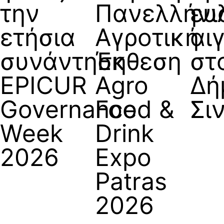
την
Πανελλήνι
ευ
ετήσια
Αγροτική
αι
συνάντηση
Έκθεση
στ
EPICUR
Agro
Δή
Governance
Food &
Σι
Week
Drink
2026
Expo
Patras
2026