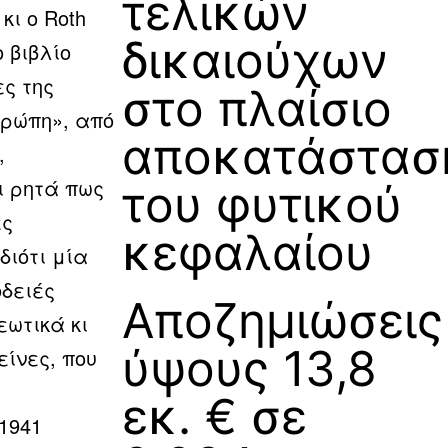
τελικών
κι ο Roth
δικαιούχων
ο βιβλίο
ς της
στο πλαίσιο
υρώπη», από
αποκατάστασ
,
 ρητά πως
του φυτικού
ές
κεφαλαίου
διότι μία
δειές
Αποζημιώσεις
ωτικά κι
ύψους 13,8
είνες, που
εκ. € σε
1941