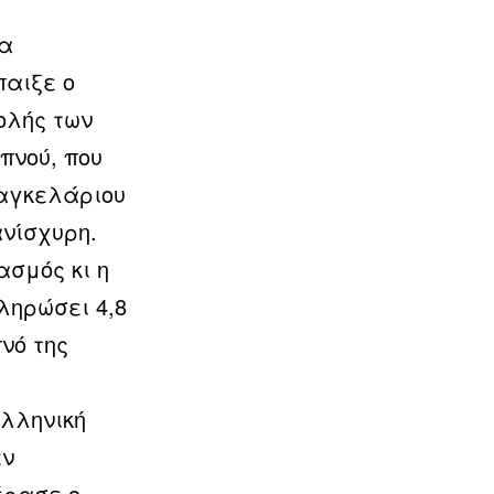
τα
παιξε ο
ολής των
πνού, που
καγκελάριου
ανίσχυρη.
ασμός κι η
ληρώσει 4,8
νό της
ελληνική
εν
έρασε ο