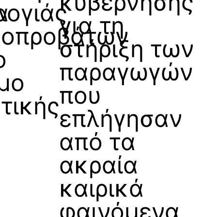
κυβέρνησης
α
λογιάς
για τη
γοπροβάτων
στήριξη των
ο
παραγωγών
μο
που
ντικής
επλήγησαν
από τα
ακραία
καιρικά
φαινόμενα