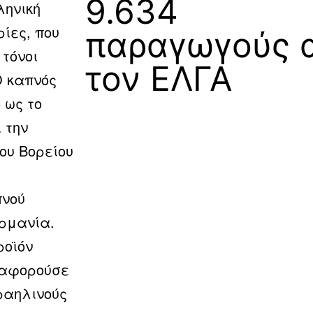
9.634
ληνική
ίες, που
παραγωγούς 
τόνοι
τον ΕΛΓΑ
Ο καπνός
 ως το
 την
ου Βορείου
πνού
ερμανία.
ροϊόν
 αφορούσε
σραηλινούς