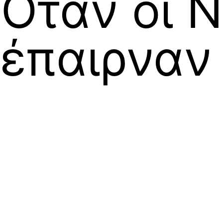
Όταν οι Ν
έπαιρναν