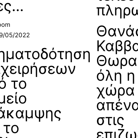
ς...
πληρ
oom
Θανά
9/05/2022
Καββα
ηματοδότηση
Θωρακ
ιχειρήσεων
όλη η
ό το
χώρα
μείο
απένα
άκαμψης
στις
 το
επιζω