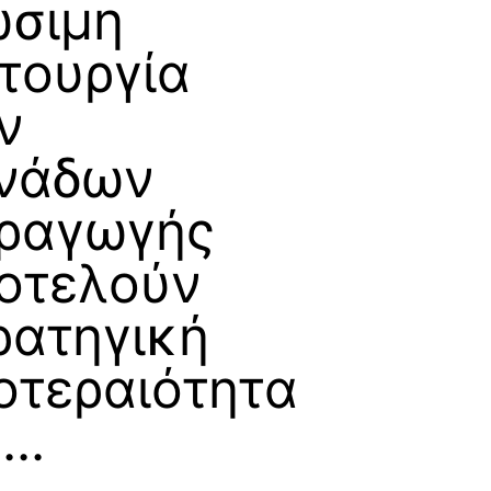
ώσιμη
ιτουργία
ν
νάδων
ραγωγής
οτελούν
ρατηγική
οτεραιότητα
...