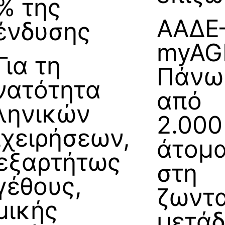
% της
ΑΑΔΕ
ένδυσης
myAG
Για τη
Πάνω
νατότητα
από
ληνικών
2.000
ιχειρήσεων,
άτομ
εξαρτήτως
στη
γέθους,
ζωντ
μικής
μετά