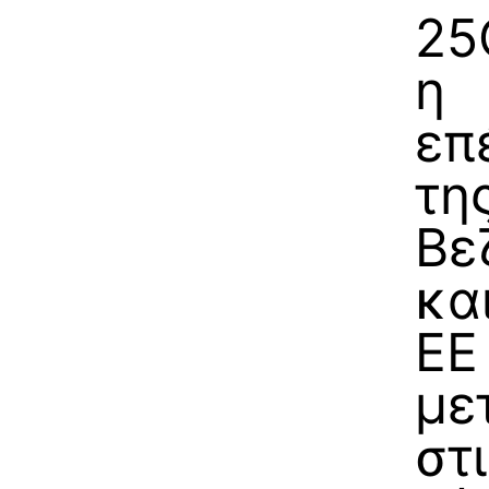
25
η
επ
της
Βε
κα
ΕΕ
με
στ