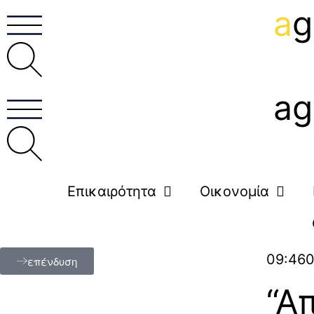
a
g
ag
Επικαιρότητα
Οικονομία
09:46
0
επένδυση
“Απ