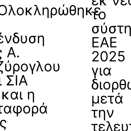
εκ νέ
Ολοκληρώθηκε
το
σύστ
ένδυση
ΕΑΕ
 Α.
2025
ζύρογλου
για
ι ΣΙΑ
διορθ
 και η
μετά
ταφορά
την
ις
τελευ