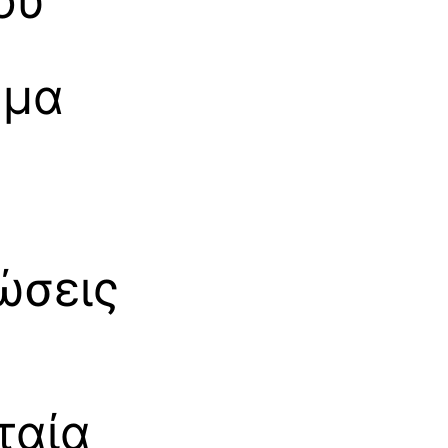
ου
ημα
ώσεις
ταία