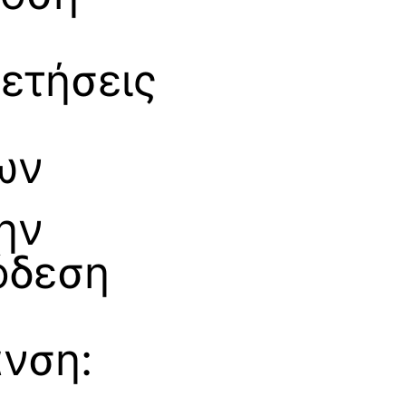
ετήσεις
ων
ην
όδεση
νση: