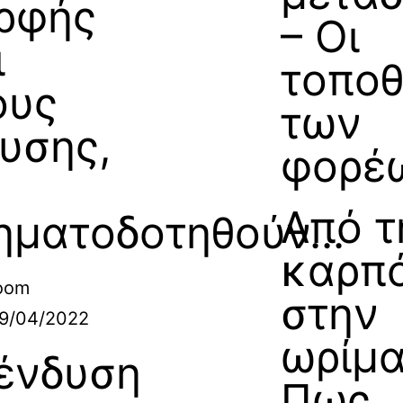
ρφής
– Οι
ι
τοποθ
ους
των
ρυσης,
φορέ
Από τ
ηματοδοτηθούν...
καρπ
oom
στην
9/04/2022
ωρίμα
ένδυση
Πως