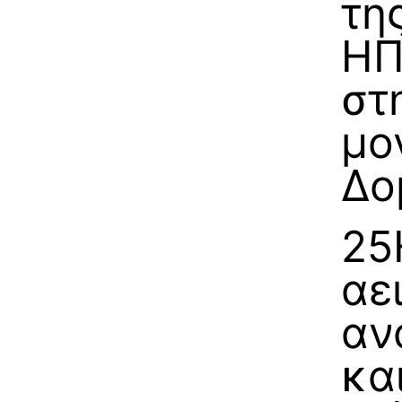
τη
ΗΠ
στ
μο
Δο
25
αε
αν
κα