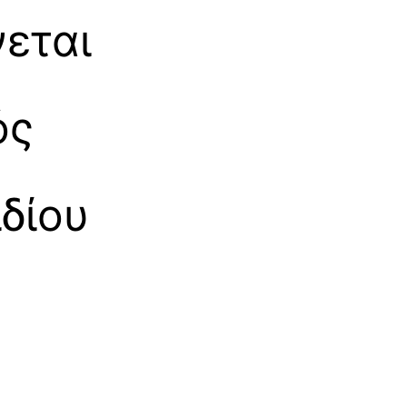
εται
ός
ιδίου