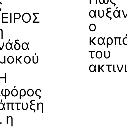
ς
αυξάν
ΕΙΡΟΣ
ο
η
καρπ
νάδα
του
μοκού
ακτιν
Η
ιφόρος
άπτυξη
ι η