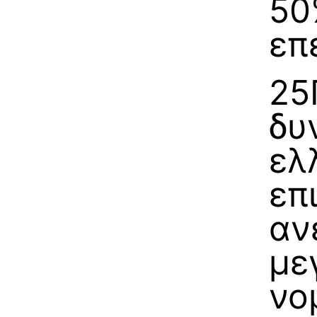
50
επ
25
δυ
ελ
επ
αν
με
νο