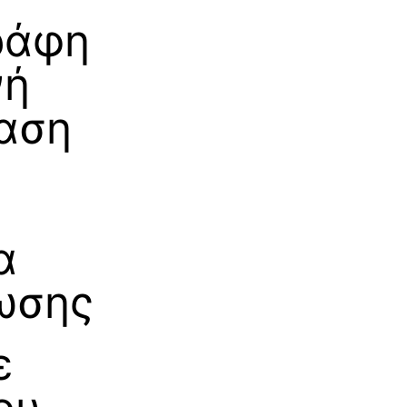
ράφη
νή
αση
α
α
ωσης
ε