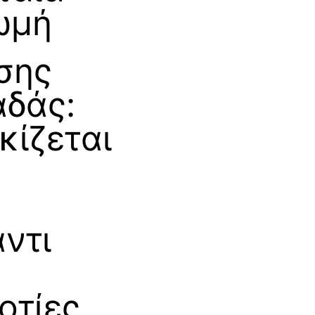
ωμή
σης
δάς:
ίζεται
ντι
οτίες