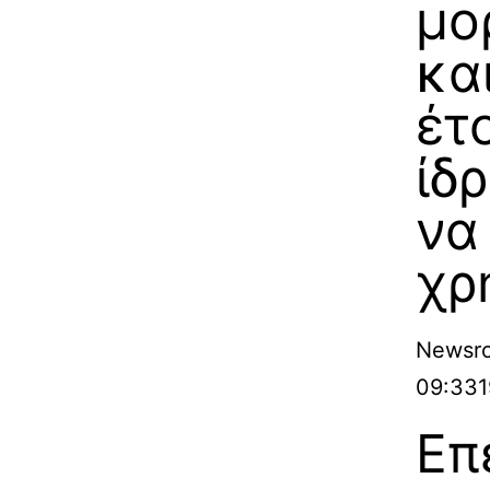
μο
κα
έτ
ίδ
να
χρ
Newsr
09:33
1
Επ