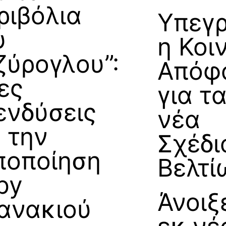
ριβόλια
Υπεγ
υ
η Κοι
ζύρογλου”:
Απόφ
ες
για τ
ενδύσεις
νέα
α την
Σχέδι
ποποίηση
Βελτί
by
Άνοιξ
ανακιού