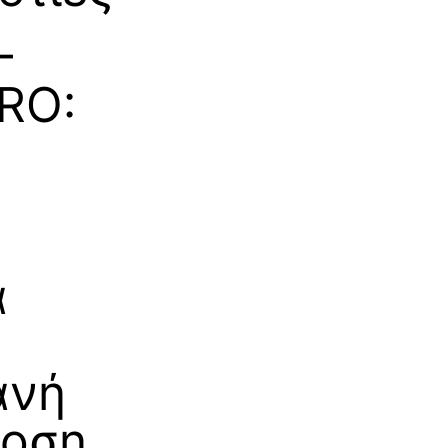
–
RO:
α
ανή
δοση