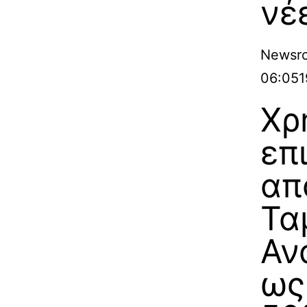
νέε
Newsr
06:05
1
Χρ
επ
απ
Τα
Αν
ως