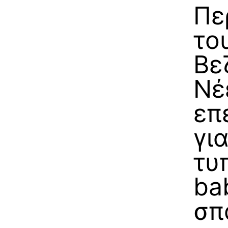
Πε
το
Βε
Νέ
επ
γι
τυ
ba
σπ