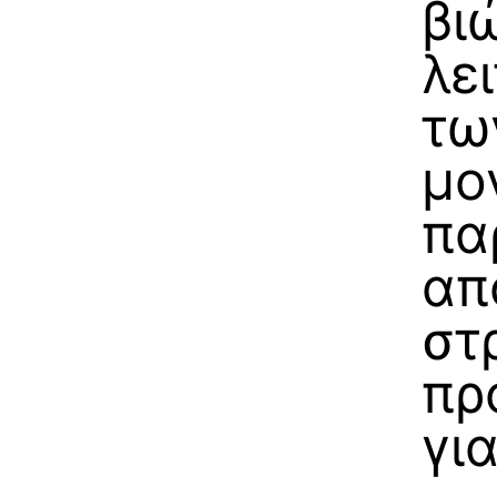
βι
λε
τω
μο
πα
απ
στ
πρ
για