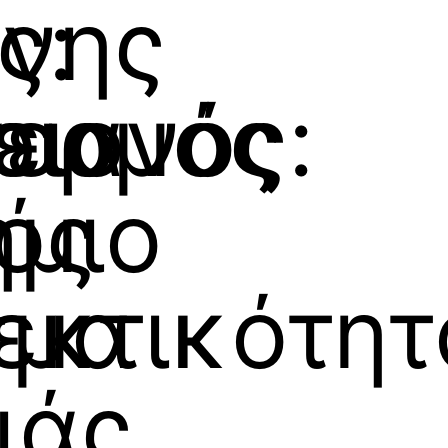
ς:
ννης
ειο
γερμός
ριανός:
ήμιο
ός
σμα
εκτικότητ
ιάς