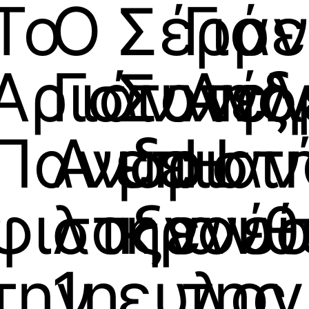
Το
Ο
Σέρρε
Γιά
Αριστοτέλ
Γιάννης
Συνα
Ανδ
Πανεπιστ
Ανδριαν
με
Η
φιλοξενεί
στην
κρού
ανθ
την
1η
ευλογ
της