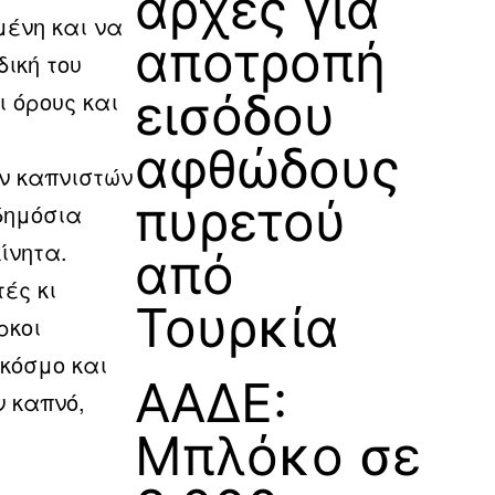
αρχές για
μένη και να
αποτροπή
δική του
εισόδου
 όρους και
αφθώδους
ν καπνιστών
πυρετού
δημόσια
ίνητα.
από
ές κι
Τουρκία
ρκοι
κόσμο και
ΑΑΔΕ:
 καπνό,
Μπλόκο σε