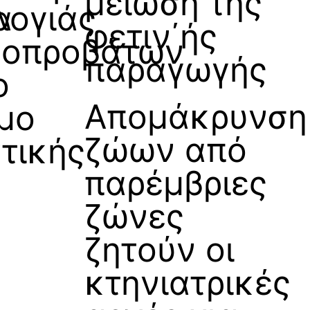
μείωση της
α
λογιάς
φετιν΄ής
γοπροβάτων
παραγωγής
ο
Απομάκρυνση
μο
ζώων από
ντικής
παρέμβριες
ζώνες
ζητούν οι
κτηνιατρικές