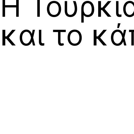
Η Τουρκία
και το κ