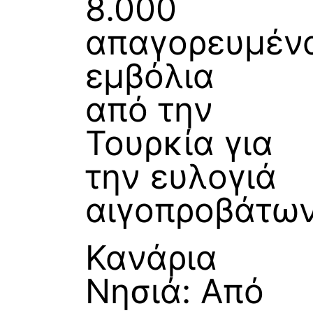
8.000
απαγορευμέν
εμβόλια
από την
Τουρκία για
την ευλογιά
αιγοπροβάτω
Κανάρια
Νησιά: Από