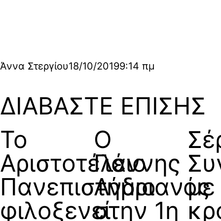
Άννα Στεργίου
18/10/2019
9:14 πμ
ΔΙΑΒΑΣΤΕ ΕΠΙΣΗΣ
Το
Ο
Σέ
Αριστοτέλειο
Γιάννης
Συ
Πανεπιστήμιο
Ανδριανός
με
φιλοξενεί
στην 1η
κρ