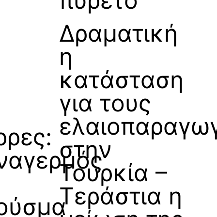
πυρετό
Δραματική
η
κατάσταση
για τους
ελαιοπαραγω
ρρες:
στην
ναγερμός
Τουρκία –
Τεράστια η
ούσμα