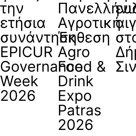
την
Πανελλήνι
ευ
ετήσια
Αγροτική
αι
συνάντηση
Έκθεση
στ
EPICUR
Agro
Δή
Governance
Food &
Σι
Week
Drink
2026
Expo
Patras
2026