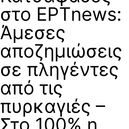
στο ΕΡΤnews:
Άμεσες
αποζημιώσεις
σε πληγέντες
από τις
πυρκαγιές –
Στο 100% η