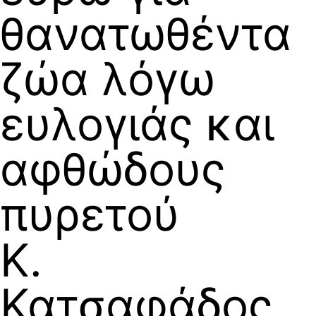
θανατωθέντα
ζώα λόγω
ευλογιάς και
αφθώδους
πυρετού
Κ.
Κατσαφάδος