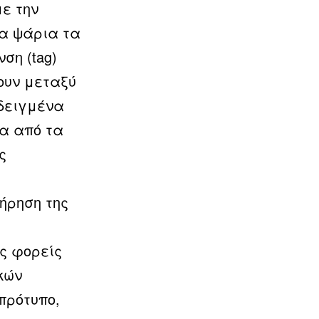
ε την
τα ψάρια τα
ση (tag)
χουν μεταξύ
δειγμένα
να από τα
ς
ήρηση της
ι
ς φορείς
κών
πρότυπο,