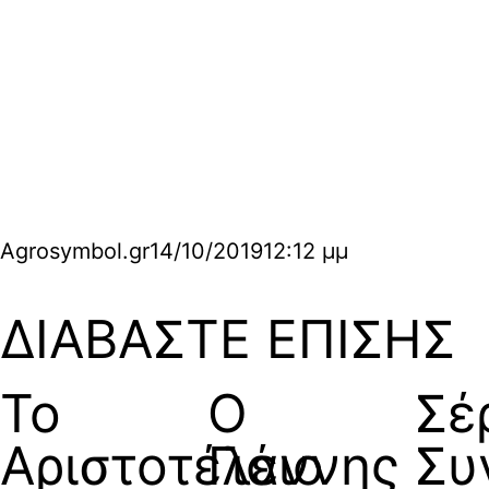
Agrosymbol.gr
14/10/2019
12:12 μμ
ΔΙΑΒΑΣΤΕ ΕΠΙΣΗΣ
Το
Ο
Σέ
Αριστοτέλειο
Γιάννης
Συ