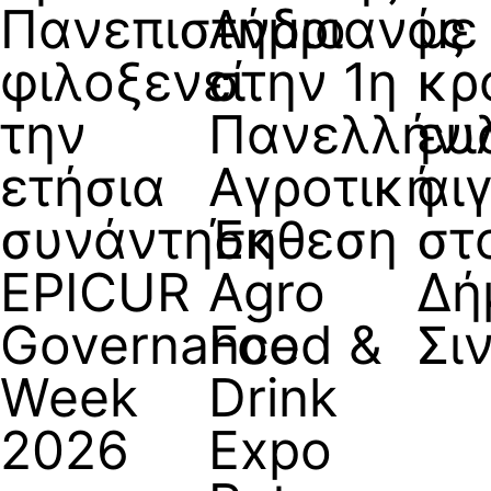
Πανεπιστήμιο
Ανδριανός
με
φιλοξενεί
στην 1η
κρ
την
Πανελλήνι
ευ
ετήσια
Αγροτική
αι
συνάντηση
Έκθεση
στ
EPICUR
Agro
Δή
Governance
Food &
Σι
Week
Drink
2026
Expo