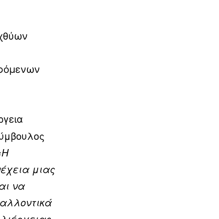
Ιχθύων
εφόμενων
ργεια
Σύμβουλος
«Η
νέχεια μιας
αι να
βαλλοντικά
λλιέργειας