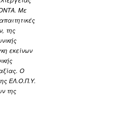
ΛΟΝΤΑ. Με
 απαιτητικές
, της
ωνικής
κη εκείνων
ικής
αξίας. Ο
ης ΕΛ.Ο.Π.Υ.
ων της