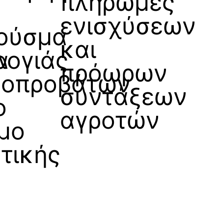
πληρωμές
ενισχύσεων
ούσμα
και
α
λογιάς
πρόωρων
γοπροβάτων
συντάξεων
ο
αγροτών
μο
ντικής