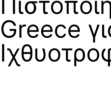
Πιστοποίη
Greece γι
Ιχθυοτρο