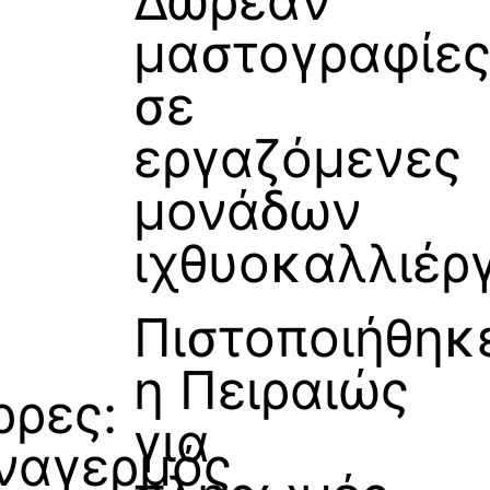
Δωρεάν
μαστογραφίε
σε
εργαζόμενες
μονάδων
ιχθυοκαλλιέρ
Πιστοποιήθηκ
η Πειραιώς
ρρες:
για
ναγερμός