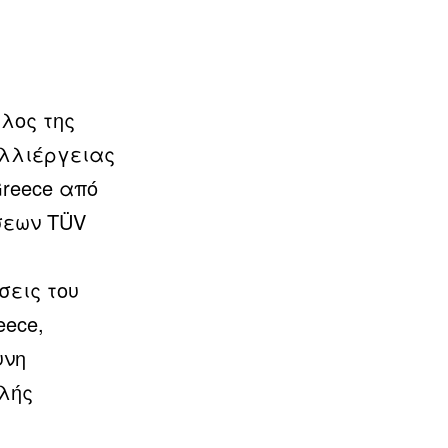
λος της
λλιέργειας
Greece από
σεων TÜV
σεις του
eece,
υνη
ηλής