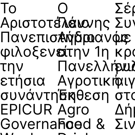
Το
Ο
Σέ
Αριστοτέλειο
Γιάννης
Συ
Πανεπιστήμιο
Ανδριανός
με
φιλοξενεί
στην 1η
κρ
την
Πανελλήνι
ευ
ετήσια
Αγροτική
αι
συνάντηση
Έκθεση
στ
EPICUR
Agro
Δή
Governance
Food &
Σι