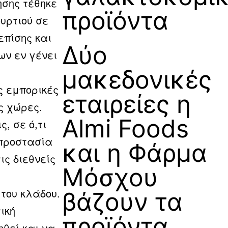
ησης τέθηκε
προϊόντα
υρτιού σε
επίσης και
Δύο
ων εν γένει
μακεδονικές
ίς εμπορικές
εταιρείες η
ς χώρες.
Almi Foods
, σε ό,τι
 προστασία
και η Φάρμα
ς διεθνείς
Μόσχου
 του κλάδου.
βάζουν τα
ική
προϊόντα
θεί και να