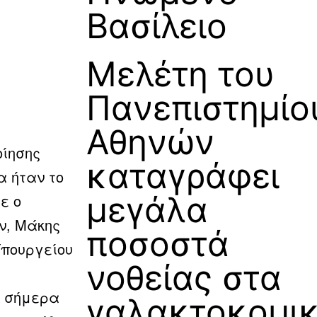
Βασίλειο
Μελέτη του
Πανεπιστημίο
Αθηνών
οίησης
καταγράφει
α ήταν το
μεγάλα
ε ο
ν, Μάκης
ποσοστά
Υπουργείου
νοθείας στα
ε σήμερα
γαλακτοκομι