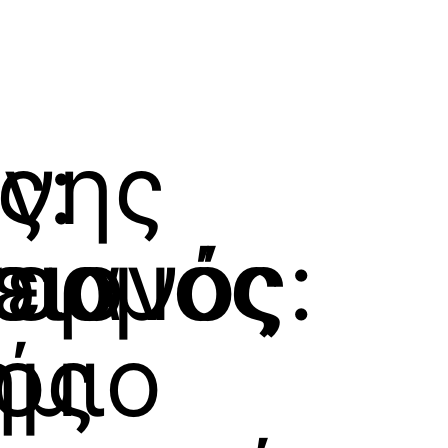
ς:
ννης
ειο
γερμός
ριανός:
ήμιο
ός