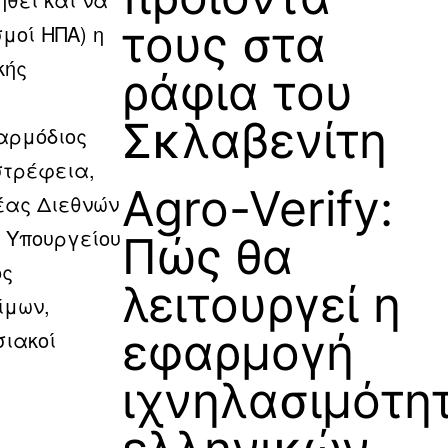
τους στα
μοί ΗΠΑ) η
κής
ράφια του
Σκλαβενίτη
αρμόδιος
στρέφεια,
Agro-Verify:
έας Διεθνών
 Υπουργείου
Πώς θα
ός
λειτουργεί η
ίμων,
εφαρμογή
σιακοί
ιχνηλασιμότη