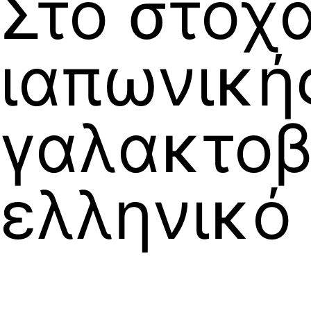
Στο στόχ
ιαπωνική
γαλακτοβ
ελληνικό 