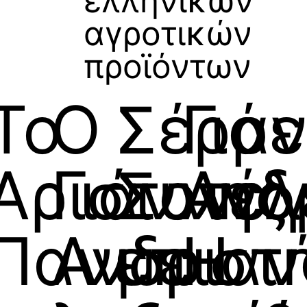
ελληνικών
αγροτικών
προϊόντων
Το
Ο
Σέρρε
Γιά
Αριστοτέλ
Γιάννης
Συνα
Ανδ
Πανεπιστ
Ανδριαν
με
Η