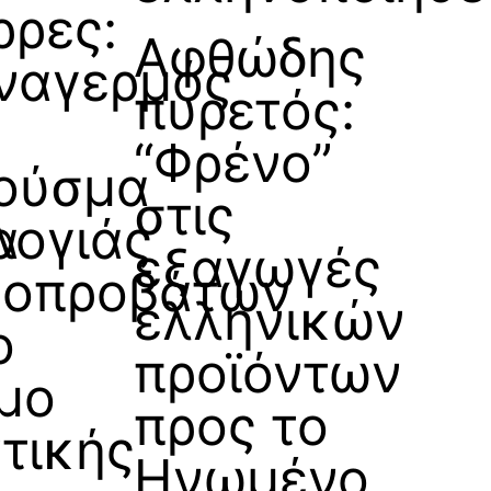
ρρες:
Αφθώδης
ναγερμός
πυρετός:
“Φρένο”
ούσμα
στις
α
λογιάς
εξαγωγές
γοπροβάτων
ελληνικών
ο
προϊόντων
μο
προς το
ντικής
Ηνωμένο