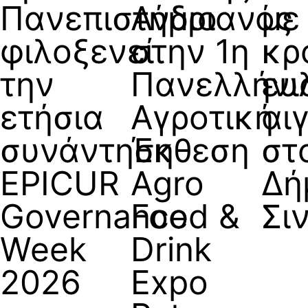
Πανεπιστήμιο
Ανδριανός
με
φιλοξενεί
στην 1η
κρ
την
Πανελλήνι
ευ
ετήσια
Αγροτική
αι
συνάντηση
Έκθεση
στ
EPICUR
Agro
Δή
Governance
Food &
Σι
Week
Drink
2026
Expo