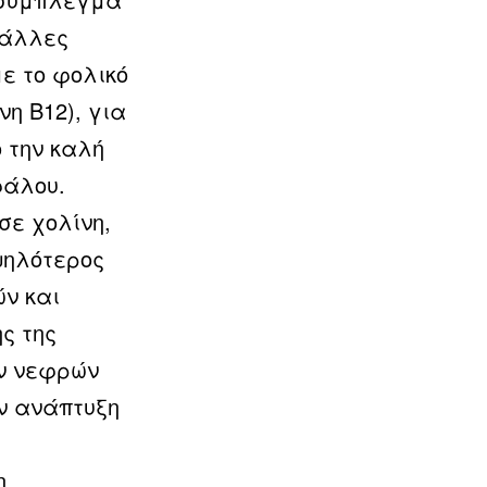
 άλλες
με το φολικό
νη Β12
), για
 την καλή
φάλου.
σε χολίνη,
ψηλότερος
ών και
ς της
ων νεφρών
ν ανάπτυξη
η