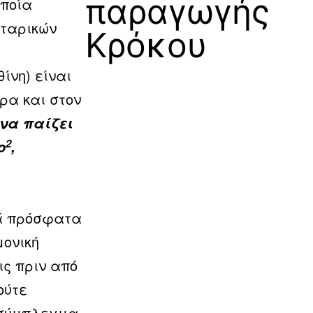
παραγωγής
οποία
τταρικών
Κρόκου
ίνη) είναι
ρα και στον
να παίζει
2
ο
,
κά πρόσφατα
μονική
ις πριν από
ούτε
 σύμπλεγμα