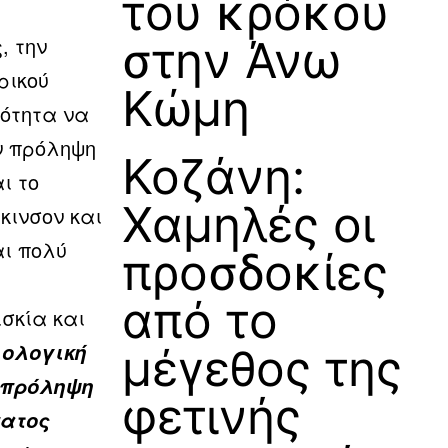
του κρόκου
, την
στην Άνω
ρικού
Κώμη
νότητα να
ν πρόληψη
Κοζάνη:
ι το
Χαμηλές οι
κινσον και
ι πολύ
προσδοκίες
από το
σκία και
ιολογική
μέγεθος της
 πρόληψη
φετινής
πατος