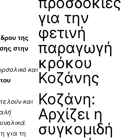
προσδοκίες
για την
φετινή
έδρου τ
ης
παραγωγή
σης στην
κρόκου
υρσολικό και
Κοζάνης
του
Κοζάνη:
τελούν και
Αρχίζει η
καλή
υνολικά.
συγκομιδή
η για τη