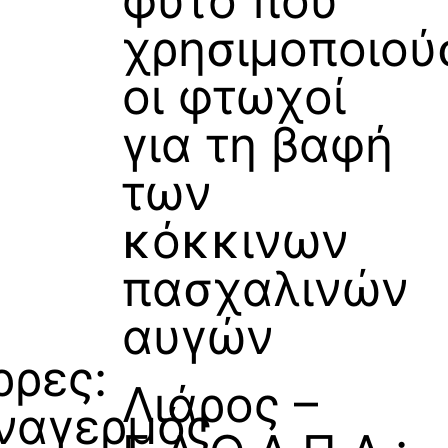
φυτό που
χρησιμοποιού
οι φτωχοί
για τη βαφή
των
κόκκινων
πασχαλινών
αυγών
ρρες:
Λιάρος –
ναγερμός