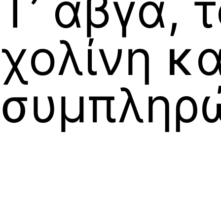
Τ’ αβγά, 
χολίνη κα
συμπληρ