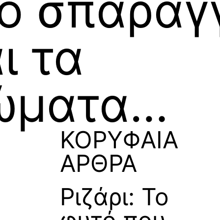
το σπαράγγ
ι τα
ώματα…
ΚΟΡΥΦΑΙΑ
ΑΡΘΡΑ
Ριζάρι: Το