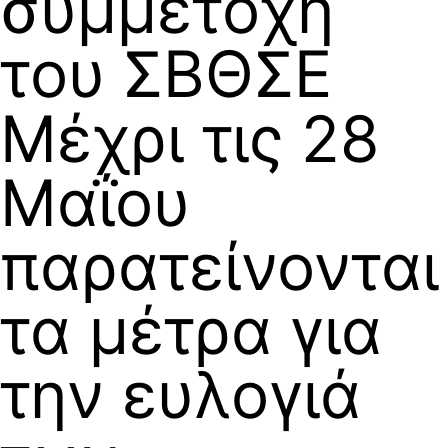
συμμετοχή
του ΣΒΘΣΕ
Μέχρι τις 28
Μαΐου
παρατείνονται
τα μέτρα για
την ευλογιά