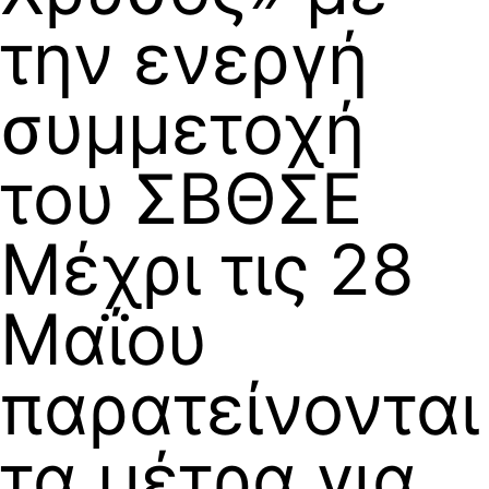
την ενεργή
συμμετοχή
του ΣΒΘΣΕ
Μέχρι τις 28
Μαΐου
παρατείνονται
τα μέτρα για