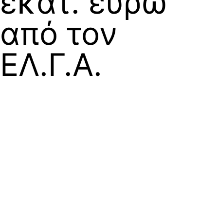
εκατ. ευρώ
από τον
ΕΛ.Γ.Α.