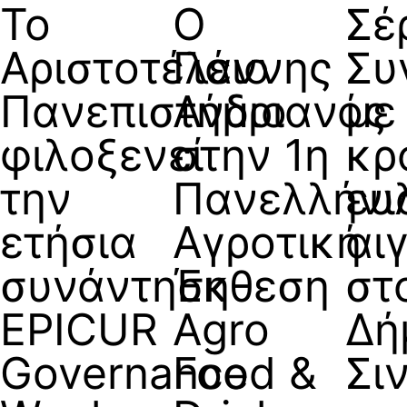
Το
Ο
Σέ
Αριστοτέλειο
Γιάννης
Συ
Πανεπιστήμιο
Ανδριανός
με
φιλοξενεί
στην 1η
κρ
την
Πανελλήνι
ευ
ετήσια
Αγροτική
αι
συνάντηση
Έκθεση
στ
EPICUR
Agro
Δή
Governance
Food &
Σι