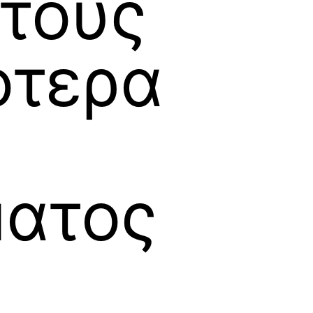
στους
ότερα
ματος