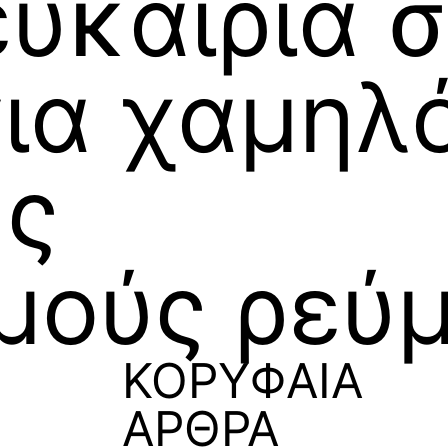
ευκαιρία 
για χαμηλ
υς
μούς ρεύ
ΚΟΡΥΦΑΙΑ
ΑΡΘΡΑ