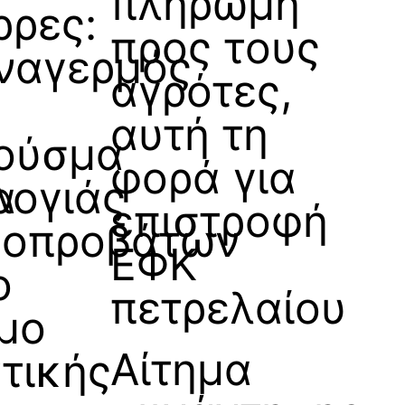
πληρωμή
ρρες:
προς τους
ναγερμός
αγρότες,
αυτή τη
ούσμα
φορά για
α
λογιάς
επιστροφή
γοπροβάτων
ΕΦΚ
ο
πετρελαίου
μο
Αίτημα
ντικής