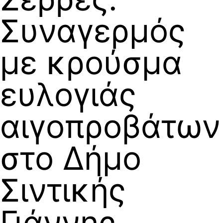
Συναγερμός
με κρούσμα
ευλογιάς
αιγοπροβάτων
στο Δήμο
Σιντικής
Γιάννης