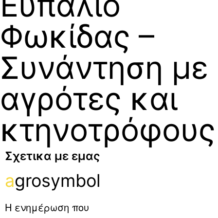
Ευπάλιο
Φωκίδας –
Συνάντηση με
αγρότες και
κτηνοτρόφους
Σχετικα με εμας
a
grosymbol
Η ενημέρωση που