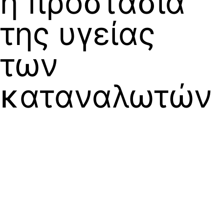
η προστασία
της υγείας
των
καταναλωτών