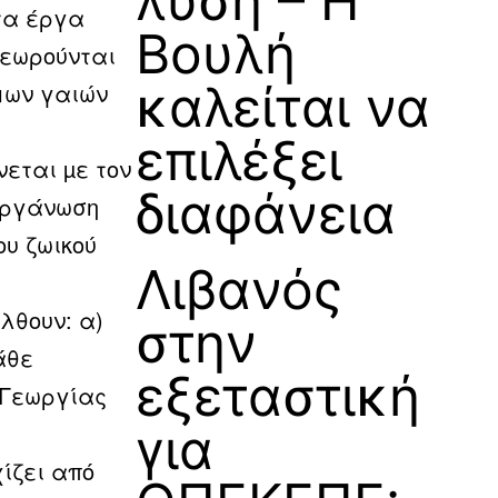
λύση – Η
τα έργα
Βουλή
θεωρούνται
καλείται να
μων γαιών
επιλέξει
νεται µε τον
διαφάνεια
 οργάνωση
ου ζωικού
Λιβανός
λθουν: α)
στην
άθε
εξεταστική
 Γεωργίας
για
ίζει από