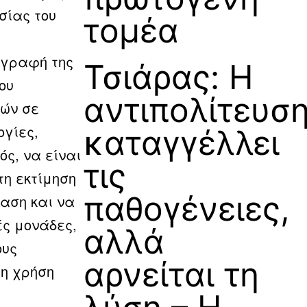
σίας του
τομέα
πογραφή της
Τσιάρας: Η
ου
αντιπολίτευσ
ιών σε
γίες,
καταγγέλλει
ός, να είναι
τις
τη εκτίμηση
παθογένειες,
ταση και να
ές μονάδες,
αλλά
ους
αρνείται τη
 η χρήση