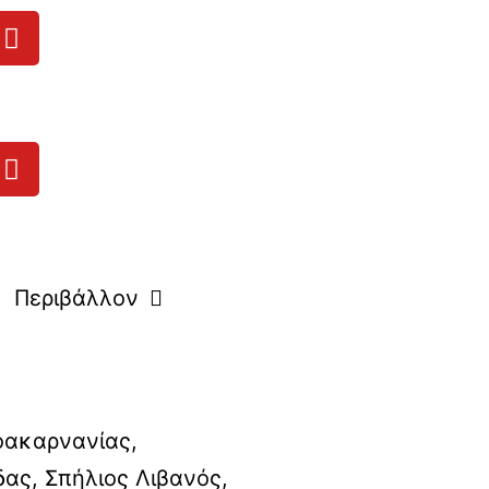
Περιβάλλον
οακαρνανίας
,
δας
,
Σπήλιος Λιβανός
,