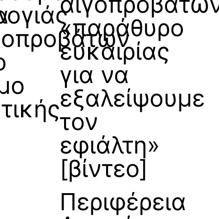
αιγοπροβάτων
α
λογιάς
«παράθυρο
γοπροβάτων
ευκαιρίας
ο
για να
μο
εξαλείψουμε
ντικής
τον
εφιάλτη»
[βίντεο]
Περιφέρεια