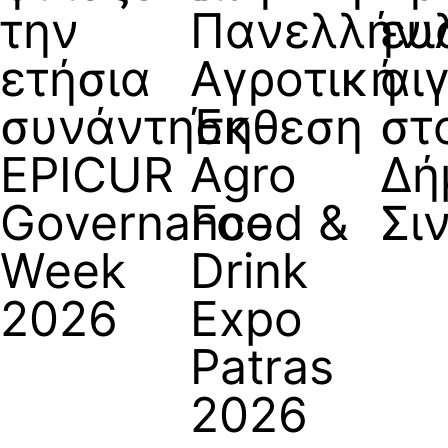
την
Πανελλήνι
ευ
ετήσια
Αγροτική
αι
συνάντηση
Έκθεση
στ
EPICUR
Agro
Δή
Governance
Food &
Σι
Week
Drink
2026
Expo
Patras
2026