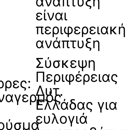
ανάπτυξη
είναι
περιφερειακή
ανάπτυξη
Σύσκεψη
Περιφέρειας
ρρες:
Δυτ.
ναγερμός
Ελλάδας για
ευλογιά
ούσμα