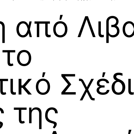
 από Λιβα
το
τικό Σχέδ
 της