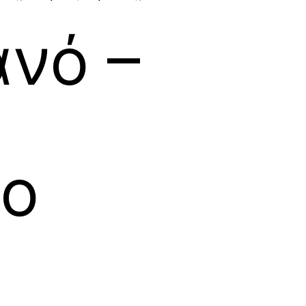
νό –
ιο