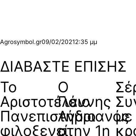
Agrosymbol.gr
09/02/2021
2:35 μμ
ΔΙΑΒΑΣΤΕ ΕΠΙΣΗΣ
Το
Ο
Σέ
Αριστοτέλειο
Γιάννης
Συ
Πανεπιστήμιο
Ανδριανός
με
φιλοξενεί
στην 1η
κρ