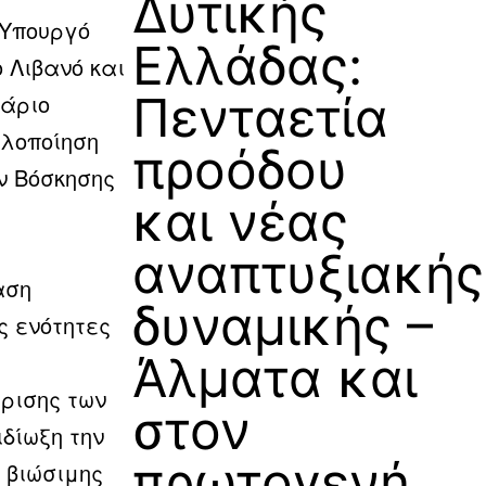
Δυτικής
 Υπουργό
Ελλάδας:
 Λιβανό και
Πενταετία
τάριο
λοποίηση
προόδου
ν Βόσκησης
και νέας
αναπτυξιακής
αση
δυναμικής –
ς ενότητες
Άλματα και
ρισης των
στον
ιδίωξη την
πρωτογενή
 βιώσιμης