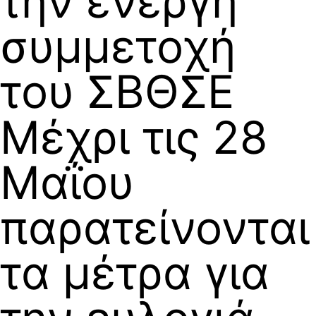
την ενεργή
συμμετοχή
του ΣΒΘΣΕ
Μέχρι τις 28
Μαΐου
παρατείνονται
τα μέτρα για