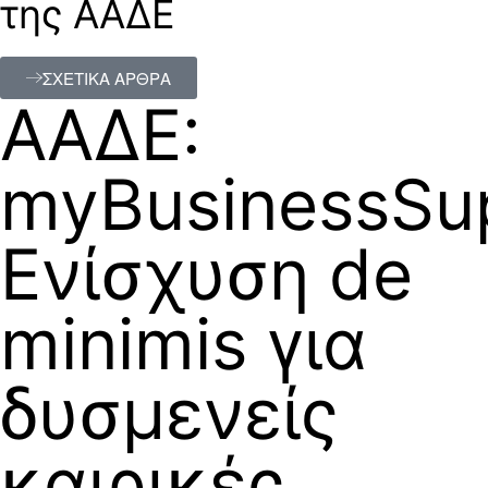
της ΑΑΔΕ
ΣΧΕΤΙΚΑ ΑΡΘΡΑ
ΑΑΔΕ:
myBusinessSup
Ενίσχυση de
minimis για
δυσμενείς
καιρικές