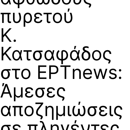
πυρετού
Κ.
Κατσαφάδος
στο ΕΡΤnews:
Άμεσες
αποζημιώσεις
σε πληγέντες