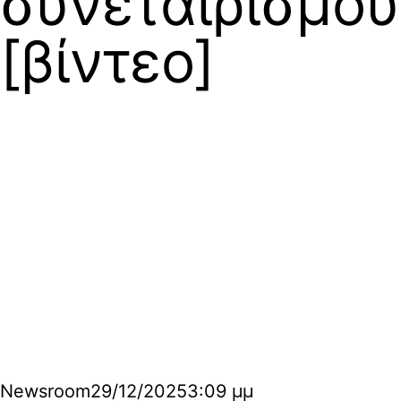
συνεταιρισμού
[βίντεο]
Newsroom
29/12/2025
3:09 μμ