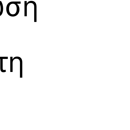
ωση
τη