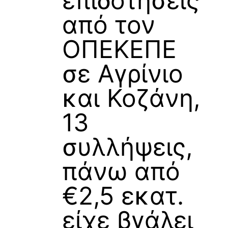
επιδοτήσεις
από τον
ΟΠΕΚΕΠΕ
σε Αγρίνιο
και Κοζάνη,
13
συλλήψεις,
πάνω από
€2,5 εκατ.
είχε βγάλει