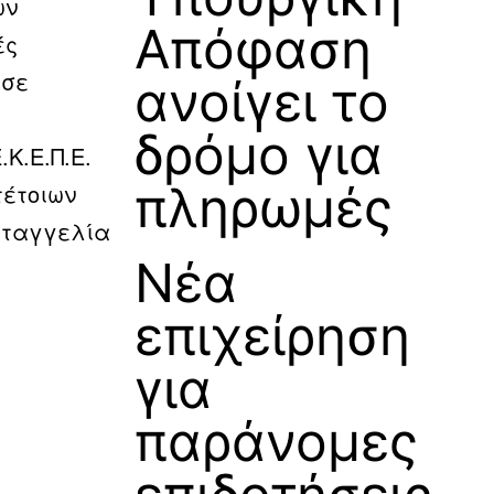
ων
Απόφαση
ές
 σε
ανοίγει το
δρόμο για
.Κ.Ε.Π.Ε.
πληρωμές
τέτοιων
αταγγελία
Νέα
επιχείρηση
για
παράνομες