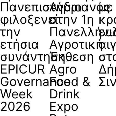
Πανεπιστήμιο
Ανδριανός
με
φιλοξενεί
στην 1η
κρ
την
Πανελλήνι
ευ
ετήσια
Αγροτική
αι
συνάντηση
Έκθεση
στ
EPICUR
Agro
Δή
Governance
Food &
Σι
Week
Drink
2026
Expo