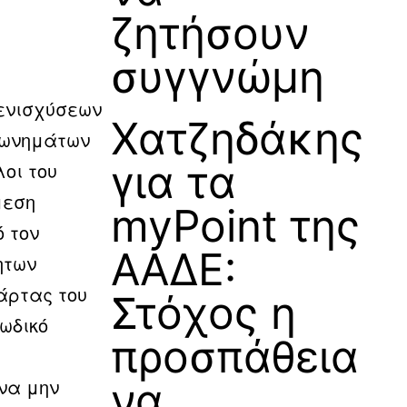
ζητήσουν
συγγνώμη
 ενισχύσεων
Χατζηδάκης
φωνημάτων
για τα
οι του
μεση
myPoint της
 τον
ΑΑΔΕ:
ητων
άρτας του
Στόχος η
κωδικό
προσπάθεια
 να μην
να