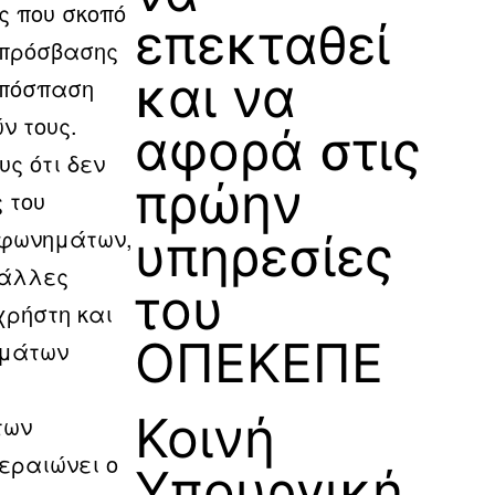
ς που σκοπό
επεκταθεί
 πρόσβασης
και να
απόσπαση
ν τους.
αφορά στις
υς ότι δεν
πρώην
 του
εφωνημάτων,
υπηρεσίες
 άλλες
του
χρήστη και
ΟΠΕΚΕΠΕ
υμάτων
Κοινή
των
εραιώνει ο
Υπουργική