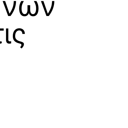
ηνών
ις