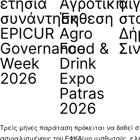
ετήσια
Αγροτική
αι
συνάντηση
Έκθεση
στ
EPICUR
Agro
Δή
Governance
Food &
Σι
Week
Drink
2026
Expo
Patras
2026
Τρείς μήνες παράταση πρόκειται να δοθεί σ
ασφαλισμένους του ΕΦΚΑ(μη μισθωτούς, ελ