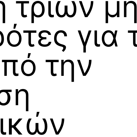
 τριών μ
ότες για τ
από την
ση
ικών