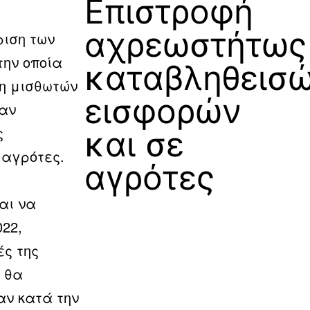
Επιστροφή
αχρεωστήτως
ριση των
την οποία
καταβληθεισ
η μισθωτών
εισφορών
ψαν
ς
και σε
 αγρότες.
αγρότες
αι να
022,
ές της
η θα
αν κατά την