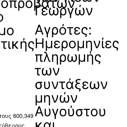
γοπροβάτων
Γεωργών
ο
Αγρότες:
μο
Ημερομηνίες
ντικής
πληρωμής
των
συντάξεων
μηνών
Αυγούστου
τους 800,349
και
εύθερους