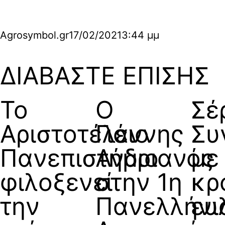
Agrosymbol.gr
17/02/2021
3:44 μμ
ΔΙΑΒΑΣΤΕ ΕΠΙΣΗΣ
Το
Ο
Σέ
Αριστοτέλειο
Γιάννης
Συ
Πανεπιστήμιο
Ανδριανός
με
φιλοξενεί
στην 1η
κρ
την
Πανελλήνι
ευ