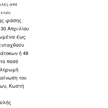
ειλές από
 ετών.
της φάσης
 30 Απριλίου
γωμένα έως
 ενταχθούν
άτοκων ή 48
στο ποσό
πληρωμή
οίνωση του
ων, Κωστή
βολής