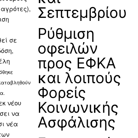
Σεπτεμβρίου
αγρότες),
ιση
Ρύθμιση
εί σε
οφειλών
όση,
προς ΕΦΚΑ
έλη
όθηκε
και λοιπούς
 καταβληθούν
Φορείς
να.
εκ νέου
Κοινωνικής
σει να
Ασφάλισης
σι νέα
των