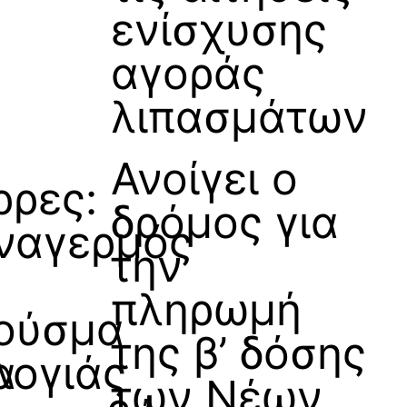
ενίσχυσης
αγοράς
λιπασμάτων
Ανοίγει ο
ρρες:
δρόμος για
ναγερμός
την
πληρωμή
ούσμα
της β’ δόσης
α
λογιάς
των Νέων