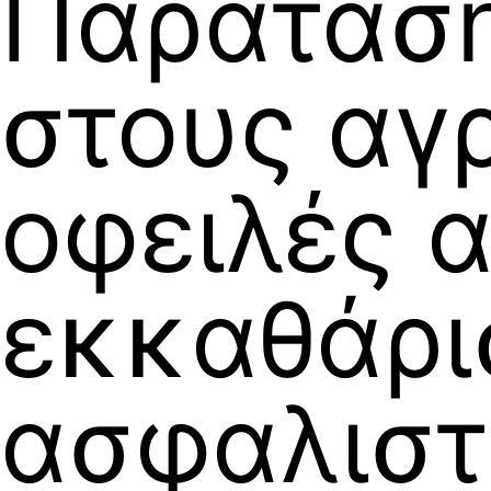
Παράταση
στους αγρ
οφειλές 
εκκαθάρι
ασφαλιστ