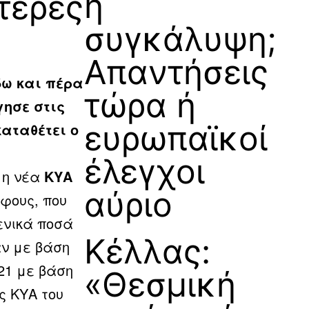
ή
τέρες
συγκάλυψη;
Απαντήσεις
δω και πέρα
τώρα ή
ησε στις
ευρωπαϊκοί
αταθέτει ο
έλεγχοι
 η νέα
ΚΥΑ
αύριο
όφους, που
ενικά ποσά
Κέλλας:
αν με βάση
021 με βάση
«Θεσμική
ς ΚΥΑ του