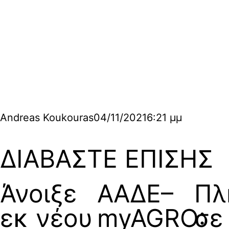
Andreas Koukouras
04/11/2021
6:21 μμ
ΔΙΑΒΑΣΤΕ ΕΠΙΣΗΣ
Άνοιξε
ΑΑΔΕ–
Πλ
εκ νέου
myAGRO:
σε