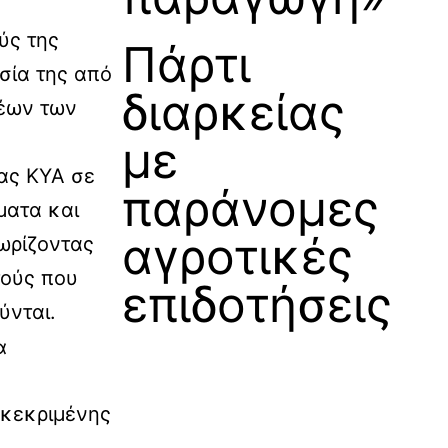
ύς της
Πάρτι
σία της από
διαρκείας
ρέων των
με
ας ΚΥΑ σε
παράνομες
ματα και
αγροτικές
χωρίζοντας
τούς που
επιδοτήσεις
ύνται.
α
γκεκριμένης