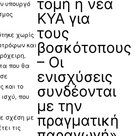
τομή η νέα
ον υπουργό
σμος
ΚΥΑ για
τους
ύτηκε χωρίς
βοσκότοπους
οτρόφων και
ρόχειρη,
– Οι
τα που θα
ενισχύσεις
 σε
 και το
συνδέονται
ισχύ, που
με την
πραγματική
σε σχέση με
τει τις
παραγωγή»