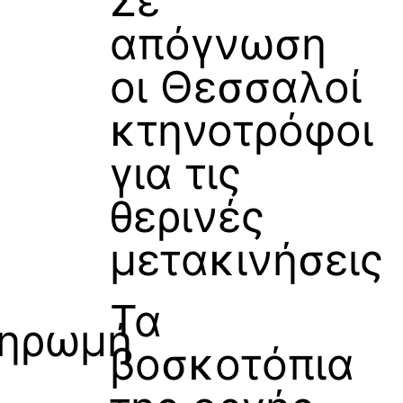
Σε
απόγνωση
οι Θεσσαλοί
κτηνοτρόφοι
για τις
θερινές
μετακινήσεις
Τα
ηρωμή
βοσκοτόπια