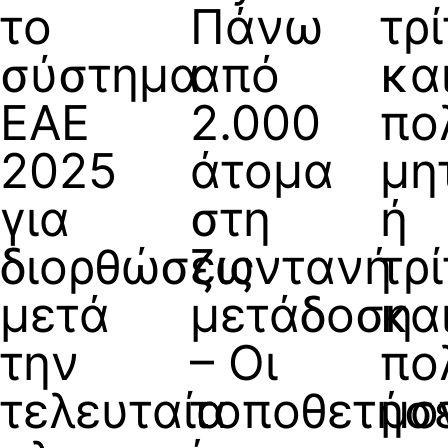
το
Πάνω
τρ
σύστημα
από
κα
ΕΑΕ
2.000
πο
2025
άτομα
μη
για
στη
ή
διορθώσεις
ζωντανή
τρ
μετά
μετάδοση
κα
την
– Οι
πο
τελευταία
τοποθετήσε
μο