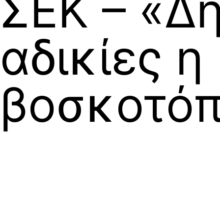
ΣΕΚ – «Δ
αδικίες η
βοσκοτόπ