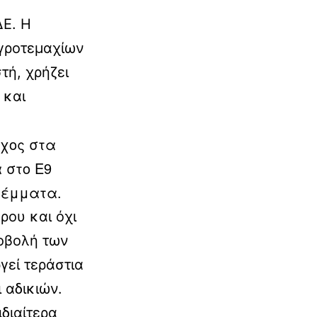
ΔΕ. Η
γροτεμαχίων
τή, χρήζει
 και
γχος στα
 στο Ε9
ρέμματα.
ρου και όχι
ποβολή των
εί τεράστια
αδικιών.
διαίτερα