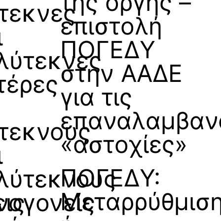
της οργής –
ίτεκνες
επιστολή
ι
ΠΟΓΕΔΥ
λύτεκνες
στην ΑΑΔΕ
τέρες
για τις
επαναλαμβαν
ίτεκνους
«αστοχίες»
ι
ΠΟΓΕΔΥ:
λύτεκνους
Μεταρρύθμισ
ις
νογονείς