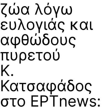
ζώα λόγω
ευλογιάς και
αφθώδους
πυρετού
Κ.
Κατσαφάδος
στο ΕΡΤnews: