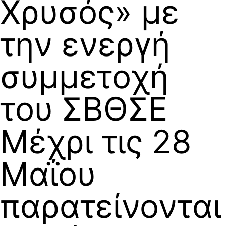
Χρυσός» με
την ενεργή
συμμετοχή
του ΣΒΘΣΕ
Μέχρι τις 28
Μαΐου
παρατείνονται