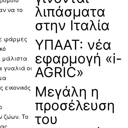
λιπάσματα
αν να το
στην Ιταλία
σε φάρμες
ΥΠΑΑΤ: νέα
κό
εφαρμογή «i-
ς μάλιστα
α γυαλιά οι
AGRIC»
μα
 εικονικός
Μεγάλη η
προσέλευση
ο
του
ν ζώων. Το
χας