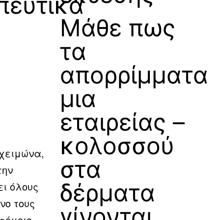
πευτικά
Μάθε πως
τα
απορρίμματα
μια
εταιρείας –
κολοσσού
 χειμώνα,
στα
την
δέρματα
ει όλους
νο τους
γίνονται
ρόμοιο