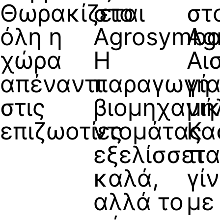
Θωρακίζεται
στο
στ
όλη η
Agrosymbo
Ag
χώρα
Η
Αι
απέναντι
παραγωγή
γι
στις
βιομηχανι
μή
επιζωοτίες
ντομάτας
Κα
εξελίσσετα
τι
καλά,
γί
αλλά το
με