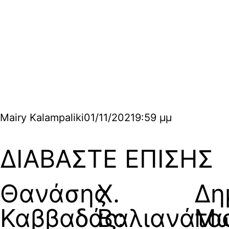
Mairy Kalampaliki
01/11/2021
9:59 μμ
ΔΙΑΒΑΣΤΕ ΕΠΙΣΗΣ
Θανάσης
Χ.
Δη
Καββαδάς:
Βαλιανάτο
Μω