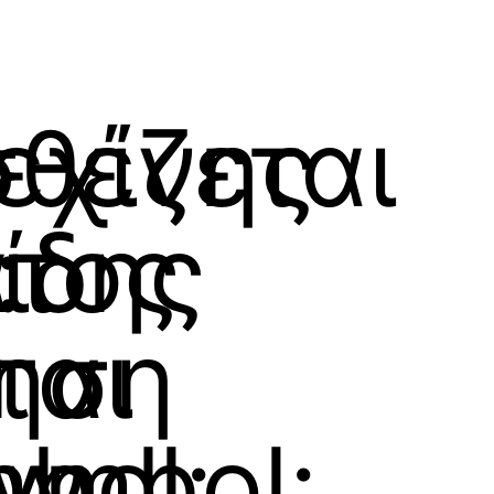
σθένης
εχίζεται
:
άτος
ίδης
ται
ηση
bol:
ymbol:
ών