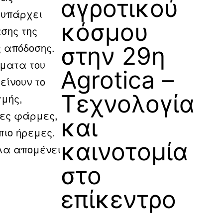
αγροτικού
 υπάρχει
κόσμου
σης της
 απόδοσης.
στην 29η
σματα του
Agrotica –
είνουν το
Τεχνολογία
γμής,
νες φάρμες,
και
πιο ήρεμες.
καινοτομία
λα απομένει
στο
επίκεντρο