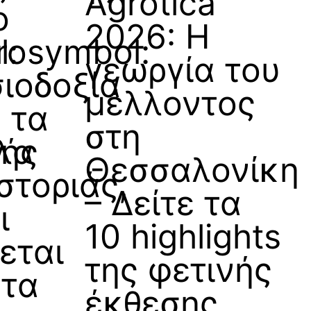
Agrotica
ο
2026: Η
l:
rosymbol:
γεωργία του
σιοδοξία
μέλλοντος
α τα
στη
κής
λα
Θεσσαλονίκη
στοριάς,
– Δείτε τα
ι
10 highlights
νεται
της φετινής
 τα
έκθεσης