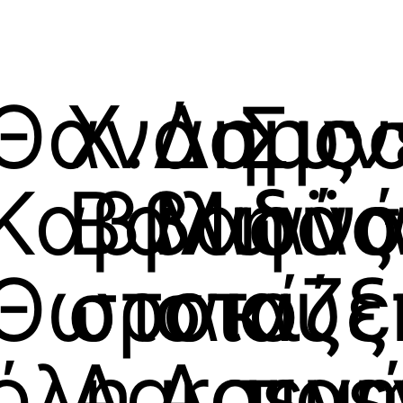
Θανάσης
Χ.
Δημο
Συν
Καββαδάς
Βαλιαν
Μωϋσ
η
Θωρακίζε
στο
στο
αύξ
όλη
Agrosym
Agros
τιμ