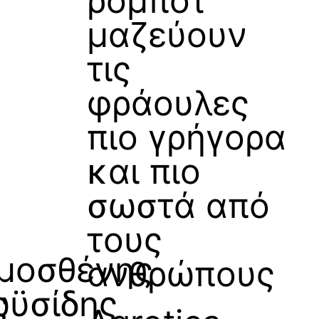
ρομπότ
μαζεύουν
τις
φράουλες
πιο γρήγορα
και πιο
σωστά από
τους
μοσθένης
ανθρώπους
ς
ϋσίδης