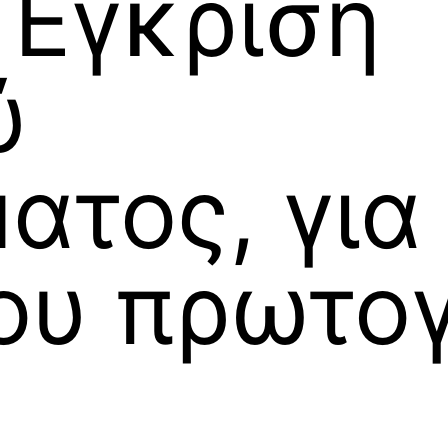
 Έγκριση
ύ
ατος, για
του πρωτο