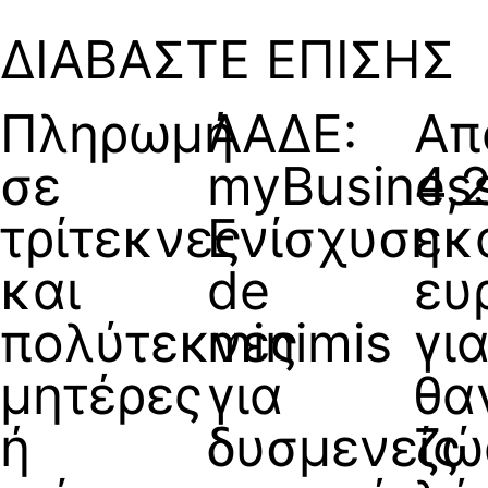
ΔΙΑΒΑΣΤΕ ΕΠΙΣΗΣ
Πληρωμή
ΑΑΔΕ:
Απ
σε
myBusines
4,
τρίτεκνες
Ενίσχυση
εκ
και
de
ευ
πολύτεκνες
minimis
γι
μητέρες
για
θα
ή
δυσμενείς
ζώ