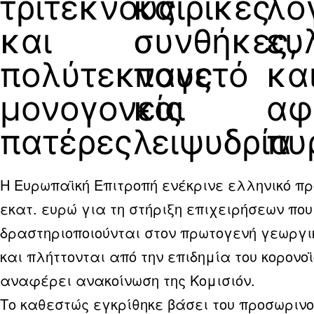
τρίτεκνους
καιρικές
λό
και
συνθήκες,
ευ
πολύτεκνους
παγετό
κα
μονογονείς
και
αφ
πατέρες
λειψυδρία
πυ
Η Ευρωπαϊκή Επιτροπή ενέκρινε ελληνικό π
εκατ. ευρώ για τη στήριξη επιχειρήσεων που
δραστηριοποιούνται στον πρωτογενή γεωργι
και πλήττονται από την επιδημία του κορονο
αναφέρει ανακοίνωση της Κομισιόν.
Το καθεστώς εγκρίθηκε βάσει του προσωρινο