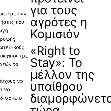
για τους
ρφή άμεσων
αγρότες η
ρήσεις που
ωγή
Κομισιόν
τροφής
ωτερικούς
«Right to
οκηπίου (με
Stay»: Το
ατών το
μέλλον της
ούχους να
υπαίθρου
ι να
διαμορφώνετα
 διάρκεια
τώρα