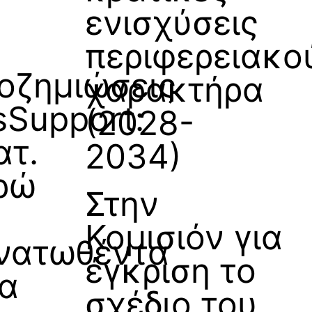
ενισχύσεις
περιφερειακο
οζημιώσεις
χαρακτήρα
sSupport:
2
(2028-
ατ.
2034)
ρώ
Στην
α
Κομισιόν για
νατωθέντα
έγκριση το
α
σχέδιο του