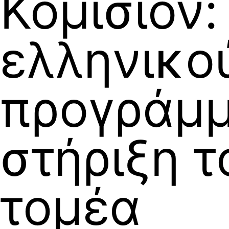
Κομισιόν:
ελληνικο
προγράμμ
στήριξη 
τομέα