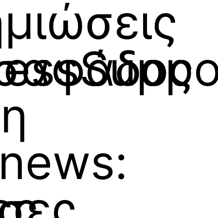
μιώσεις
essSuppo
σαφάδος
ση
news:
ες
σες