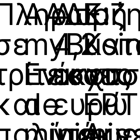
Πληρωμή
ΑΑΔΕ:
Αποζη
Κ.
σε
myBusin
4,2
Κατ
τρίτεκνες
Ενίσχυ
εκατ.
στο
και
de
ευρώ
ΕΡΤ
πολύτεκν
minimis
για
Άμε