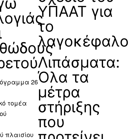
γω
ΥΠΑΑΤ για
λογιάς
το
ι
λαγοκέφαλο
θώδους
Λιπάσματα:
ρετού
Όλα τα
ρόγραμμα 26
μέτρα
στήριξης
κό τομέα
ϊού
που
προτείνει
ύ πλαισίου