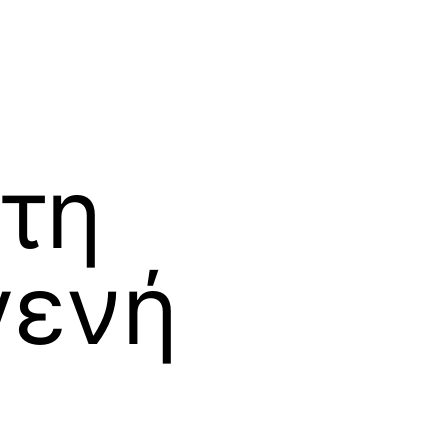
 τη
γενή