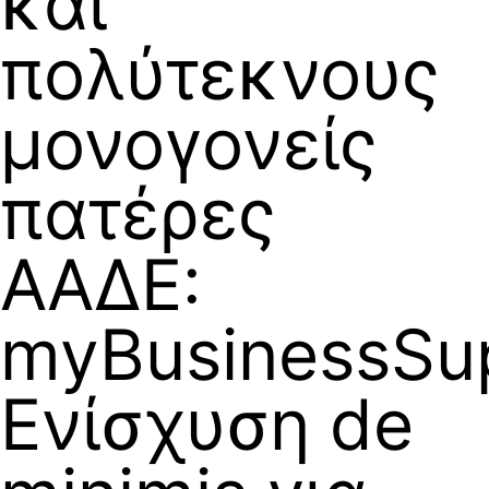
και
πολύτεκνους
μονογονείς
πατέρες
ΑΑΔΕ:
myBusinessSup
Ενίσχυση de