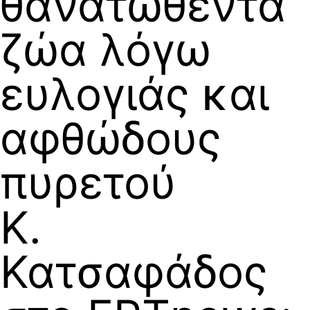
θανατωθέντα
ζώα λόγω
ευλογιάς και
αφθώδους
πυρετού
Κ.
Κατσαφάδος