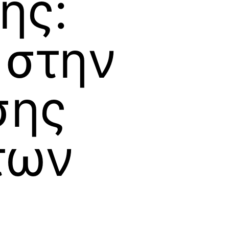
ης:
 στην
σης
των