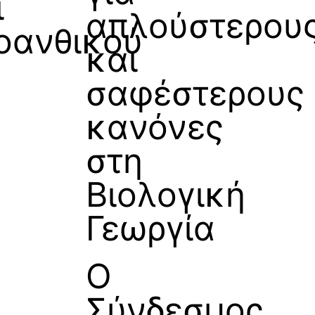
ι
απλούστερου
οανθικού
και
σαφέστερους
κανόνες
στη
Βιολογική
Γεωργία
Ο
Σύνδεσμος