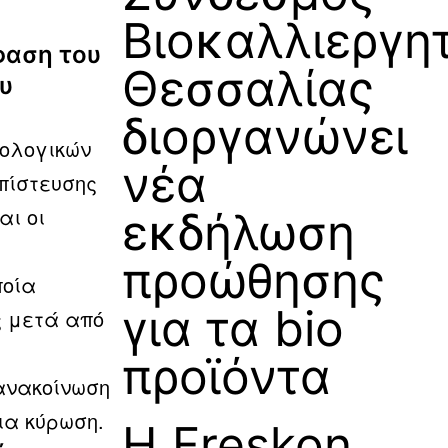
Βιοκαλλιεργη
φαση του
Θεσσαλίας
υ
διοργανώνει
ιολογικών
νέα
πίστευσης
αι οι
εκδήλωση
προώθησης
ποία
για τα bio
ς μετά από
προϊόντα
 ανακοίνωση
ια κύρωση.
Η Freskon