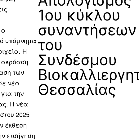
Απολογισμός
τις
1ου κύκλου
συναντήσεων
μα
του
κό υπόμνημα
ιχεία. Η
Συνδέσμου
ε ακρόαση
Βιοκαλλιεργη
αση των
σε νέα
Θεσσαλίας
για την
ας. Η νέα
ύστου 2025
ν έκθεση
ην εισήγηση