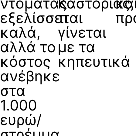
ντομάτας
Καστοριάς,
κα
εξελίσσεται
τι
πρ
καλά,
γίνεται
αλλά το
με τα
κόστος
κηπευτικά
ανέβηκε
στα
1.000
ευρώ/
στρέμμα