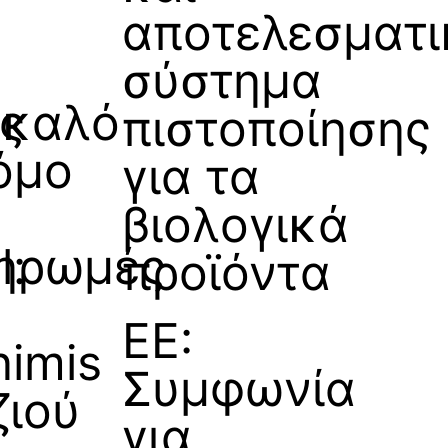
αποτελεσματι
σύστημα
ς
 καλό
πιστοποίησης
όμο
για τα
βιολογικά
l:
ηρωμές
προϊόντα
ΕΕ:
nimis
Συμφωνία
ζιού
για