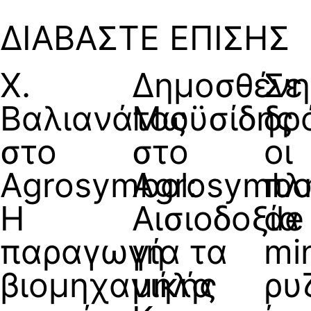
ΔΙΑΒΑΣΤΕ ΕΠΙΣΗΣ
Χ.
Δημοσθένη
Σε
Βαλιανάτος
Μωϋσίδης
δρ
στο
στο
οι
Agrosymbol:
Agrosymbo
πλ
Η
Αισιοδοξία
de
παραγωγή
για τα
mi
βιομηχανικής
μήλα
ρυ