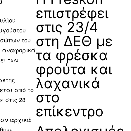
ύ
επιστρέφει
υλίου
στις 23/4
Αυγούστου
στη ΔΕΘ με
οσώπων του
» αναφορικά
τα φρέσκα
ει των
φρούτα και
ν
λαχανικά
ακτης
εται από το
στο
 στις 28
επίκεντρο
ταν αρχικά
θηκε,