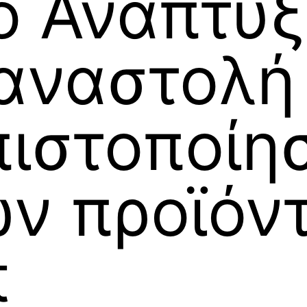
ο Ανάπτυξ
αναστολή
πιστοποίη
ών προϊόν
t